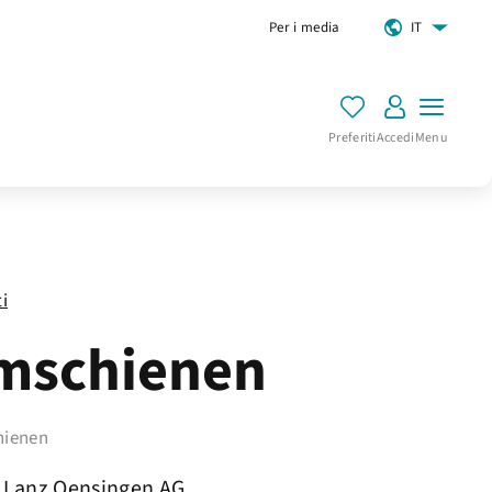
Per i media
IT
Preferiti
Accedi
Menu
ti
mschienen
hienen
Lanz Oensingen AG