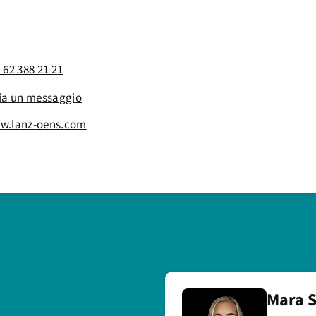
 62 388 21 21
ia un messaggio
w.lanz-oens.com
Mara S