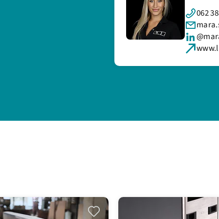
062 38
mara.
@mara
www.l