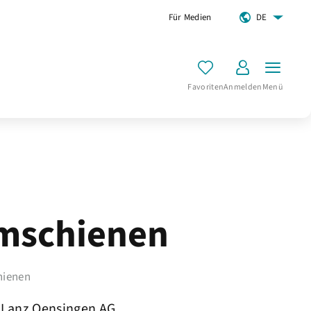
Für Medien
DE
Favoriten
Anmelden
Menü
mschienen
hienen
Lanz Oensingen AG