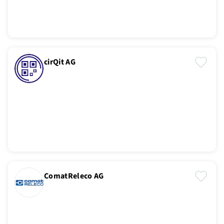
cirQit AG
ComatReleco AG