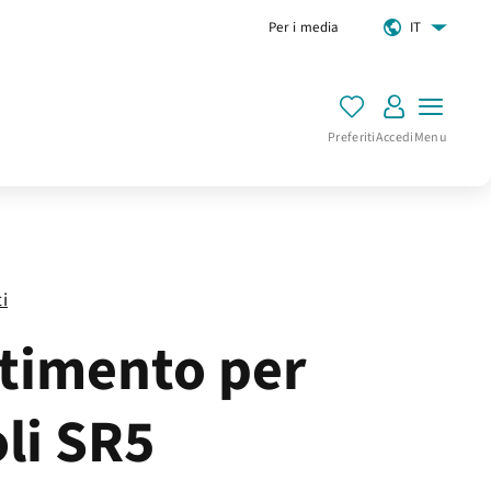
Per i media
IT
Preferiti
Accedi
Menu
ti
stimento per
oli SR5