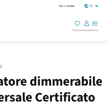
Per i media
IT
Preferiti
Accedi
Menu
ti
atore dimmerabile
ersale Certificato