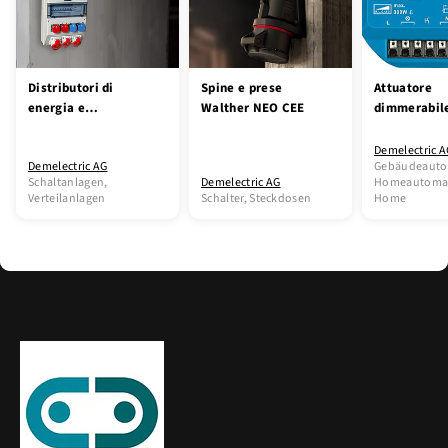
Distributori di
Spine e prese
Attuatore
energia e
Walther NEO CEE
dimmerabil
distributori di
universale
energia da
Certificato
Demelectric A
Demelectric AG
Gebäudeauto
cantiere
Matter
Schaltanlagen,
Demelectric AG
Homeautomat
Verteilanlagen
Schalter, Steckdosen
Home