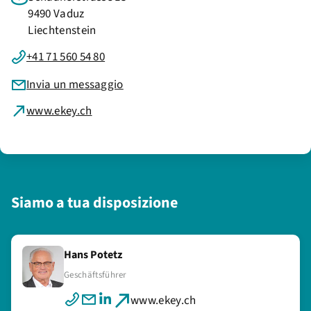
9490 Vaduz
Liechtenstein
+41 71 560 54 80
Invia un messaggio
www.ekey.ch
Siamo a tua disposizione
Hans Potetz
Jonathan Buttazoni
Gerhard Nägele
Geschäftsführer
Support & Academy
Geschäftsleitung
www.ekey.ch
www.ekey.ch
www.ekey.ch