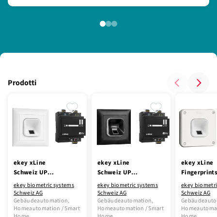
Prodotti
ekey xLine
ekey xLine
ekey xLine
Schweiz UP
Schweiz UP
Fingerprint
Weiss EDIZIOdue
Schwarz
Schweiz UP
ekey biometric systems
ekey biometric systems
ekey biometri
EDIZIOdue
Weiss NEVO
Schweiz AG
Schweiz AG
Schweiz AG
Gebäudeautomation,
Gebäudeautomation,
Gebäudeauto
Homeautomation / Smart
Homeautomation / Smart
Homeautomat
Home
Home
Home