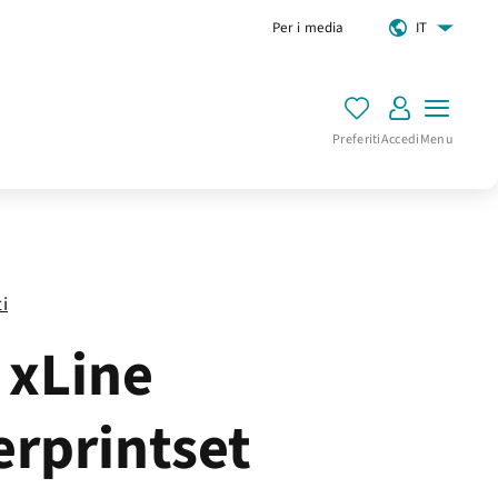
Per i media
IT
Preferiti
Accedi
Menu
ti
 xLine
erprintset