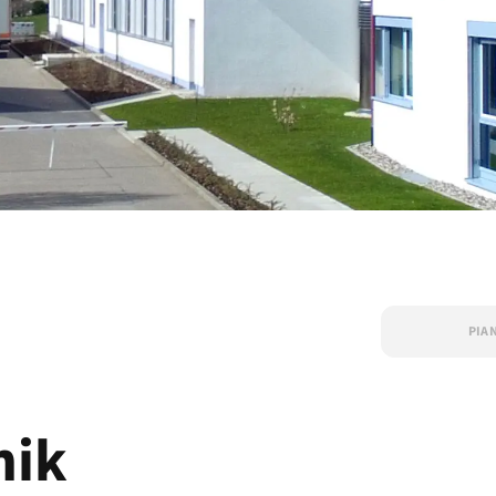
PIA
nik