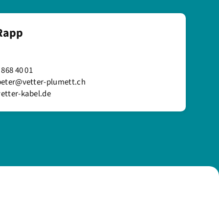
 Rapp
 868 40 01
peter@vetter-plumett.ch
etter-kabel.de