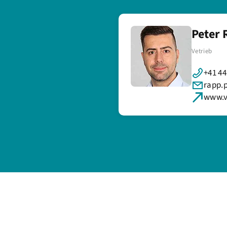
Peter
Vetrieb
+41 44
rapp.
www.v