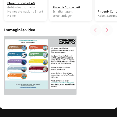
Gebäudeautomation
Phoenix Contact AG
Gebäudeautomation,
Phoenix Contact AG
Homeautomation / Smart
Schaltanlagen,
Phoenix Cont
Home
Verteilanlagen
Kabel, Strom
Immagini e video