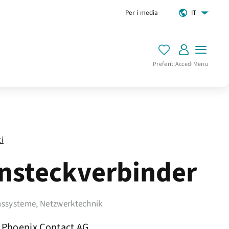
Per i media
IT
Preferiti
Accedi
Menu
ti
nsteckverbinder
ssysteme, Netzwerktechnik
Phoenix Contact AG