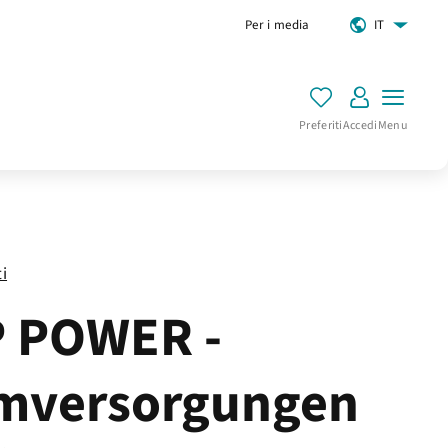
Per i media
IT
Preferiti
Accedi
Menu
ti
 POWER -
mversorgungen