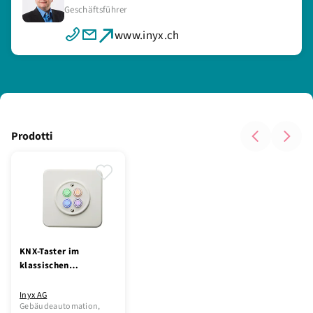
Geschäftsführer
www.inyx.ch
Prodotti
KNX-Taster im
klassischen
Design - aus der
Schweiz, für die
Inyx AG
Gebäudeautomation,
Schweiz