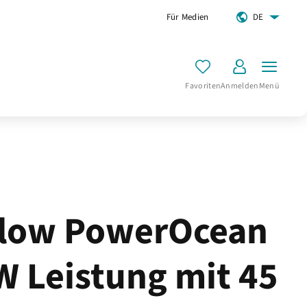
Für Medien
DE
Favoriten
Anmelden
Menü
low PowerOcean
W Leistung mit 45