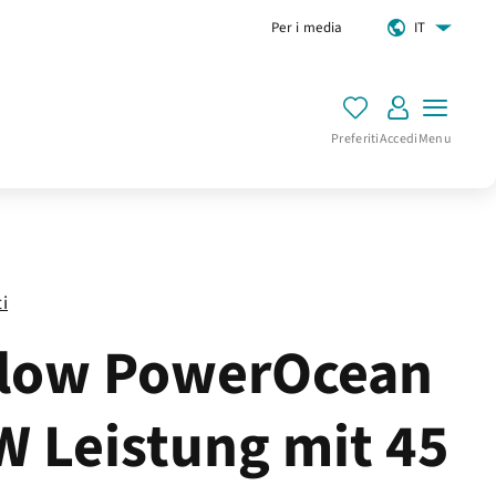
Per i media
IT
Preferiti
Accedi
Menu
ti
low PowerOcean
W Leistung mit 45