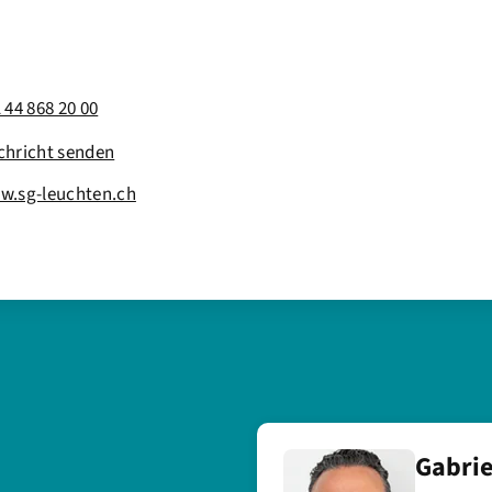
 44 868 20 00
chricht senden
w.sg-leuchten.ch
a
Gabrie