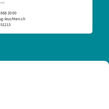
hrer
 868 20 00
sg-leuchten.ch
51213