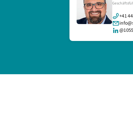
Geschäftsfü
+41 44
info@
@1055