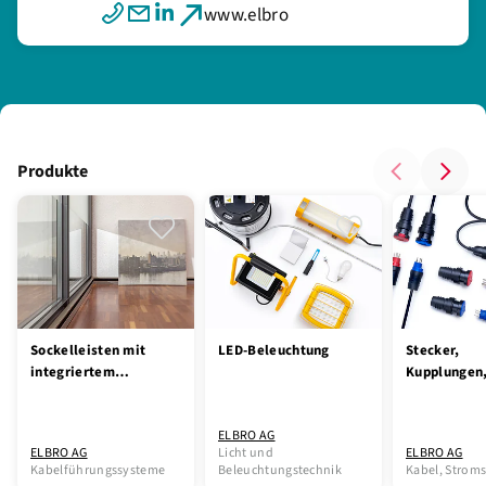
www.elbro
Produkte
Sockelleisten mit
LED-Beleuchtung
Stecker,
integriertem
Kupplungen
Kabelkanal - die
Kabelrollen
smarte Lösung
Verlängerun
ELBRO AG
für Ordnung und
mit Schutzk
ELBRO AG
Licht und
ELBRO AG
Ästhetik
IP55
Kabelführungssysteme
Beleuchtungstechnik
Kabel, Strom