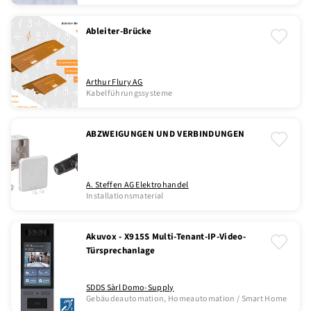
Ableiter-Brücke
Arthur Flury AG
Kabelführungssysteme
ABZWEIGUNGEN UND VERBINDUNGEN
A. Steffen AG Elektrohandel
Installationsmaterial
Akuvox - X915S Multi-Tenant-IP-Video-
Türsprechanlage
SDDS Sàrl Domo-Supply
Gebäudeautomation, Homeautomation / Smart Home