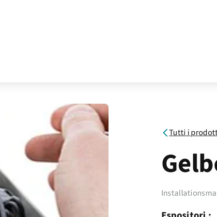
Tutti i prodot
Gelb
Installationsma
Espositori :