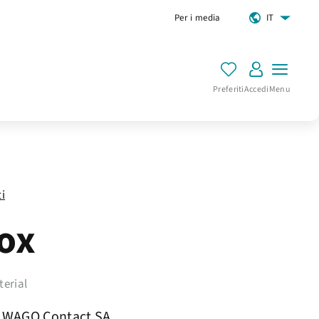
Per i media
IT
Preferiti
Accedi
Menu
ti
ox
terial
WAGO Contact SA