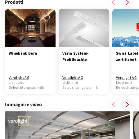
Prodotti
Winebank Bern
Varia System-
Swiss Label
Profilleuchte
zertifiziert
Verolight AG
Verolight AG
Verolight AG
Licht und
Licht und
Licht und
Beleuchtungstechnik
Beleuchtungstechnik
Beleuchtungs
Immagini e video