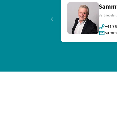
Sammy
Vertriebslei
+41 76
sammy