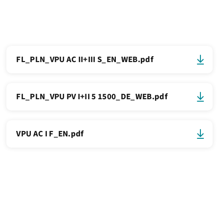
FL_PLN_VPU AC II+III S_EN_WEB.pdf
FL_PLN_VPU PV I+II 5 1500_DE_WEB.pdf
VPU AC I F_EN.pdf