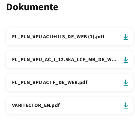
Dokumente
FL_PLN_VPU AC II+III S_DE_WEB (1).pdf
FL_PLN_VPU_AC_I_12.5kA_LCF_MB_DE_WEB.pdf
FL_PLN_VPU AC I F_DE_WEB.pdf
VARITECTOR_EN.pdf