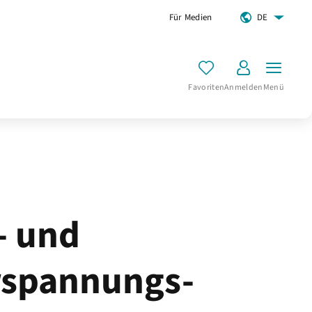
Für Medien
DE
Favoriten
Anmelden
Menü
- und
spannungs-