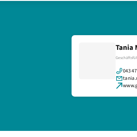
a
Tania 
Geschäftsfü
043 47
tania.
www.g