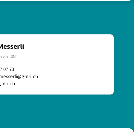
Messerli
hrerin GNI
7 07 73
messerli@g-n-i.ch
-n-i.ch