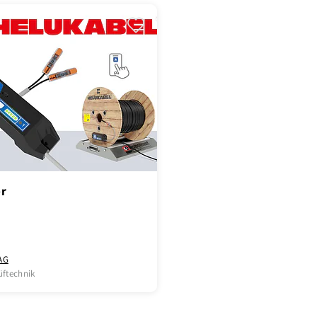
r
AG
üftechnik