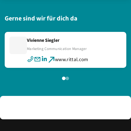
Gerne sind wir für dich da
Vivienne Siegler
Riccardo Ardito
Marketing Communication Manager
Marketing Assistant
www.rittal.com
www.rittal.com