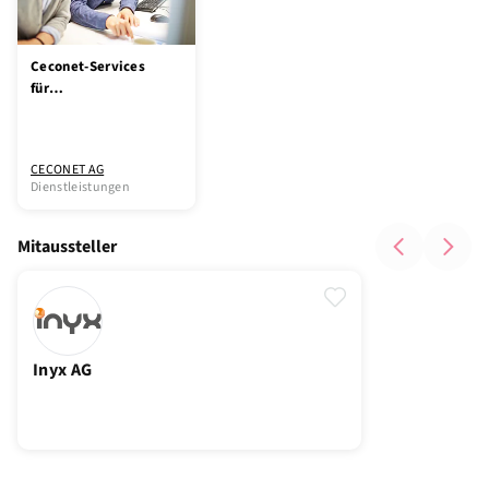
Ceconet-Services
für
Elektroinstallateure
CECONET AG
Dienstleistungen
Mitaussteller
Inyx AG