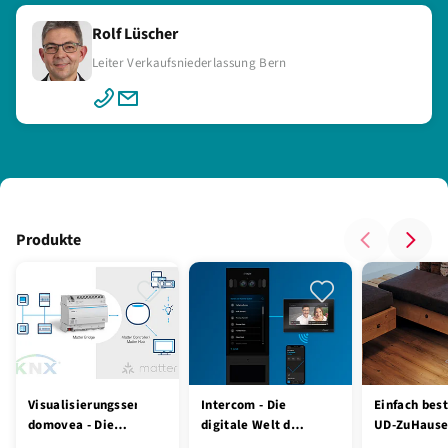
Rolf Lüscher
Leiter Verkaufsniederlassung Bern
Produkte
Visualisierungsserver
Intercom - Die
Einfach best
domovea - Die
digitale Welt der
UD-ZuHause,
Brücke von KNX
Türkommunikation
Sets