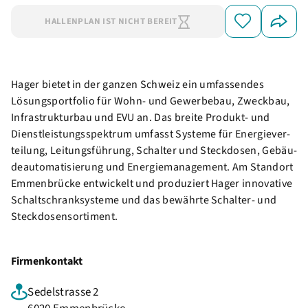
HALLENPLAN IST NICHT BEREIT
Hager bietet in der ganzen Schweiz ein umfas­sendes
Lösung­sport­folio für Wohn- und Gewer­bebau, Zweckbau,
Infra­struk­turbau und EVU an. Das breite Produkt- und
Dienst­leis­tungs­spek­trum umfasst Systeme für Ener­gie­ver­
tei­lung, Leitungs­füh­rung, Schalter und Steck­dosen, Gebäu­
de­au­to­ma­ti­sie­rung und Ener­gie­ma­nage­ment. Am Standort
Emmen­brücke entwi­ckelt und produ­ziert Hager inno­va­tive
Schalt­schrank­sys­teme und das bewährte Schalter- und
Steck­do­sen­sor­ti­ment.
Firmenkontakt
Sedelstrasse 2