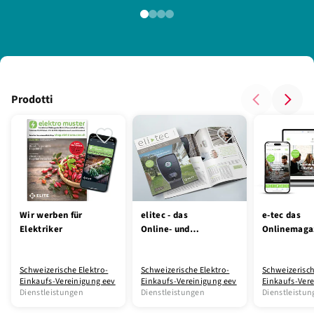
Prodotti
Wir werben für
elitec - das
e-tec das
Elektriker
Online- und
Onlinemaga
Printmagazin für
Installationsprofis
Schweizerische Elektro-
Schweizerische Elektro-
Schweizerisch
Einkaufs-Vereinigung eev
Einkaufs-Vereinigung eev
Einkaufs-Ver
Dienstleistungen
Dienstleistungen
Dienstleistu