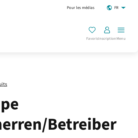
Pour les médias
FR
Favoris
Inscription
Menu
uits
ppe
erren/Betreiber