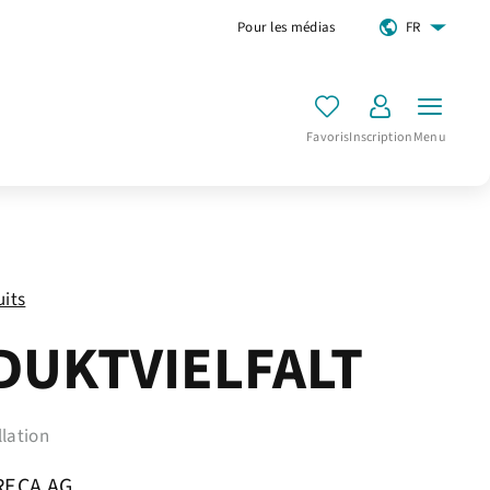
Pour les médias
FR
Favoris
Inscription
Menu
uits
DUKTVIELFALT
llation
RECA AG