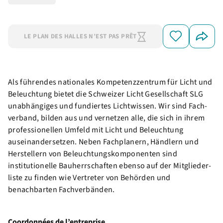
LE PLAN DES HALLES N’EST PAS PRÊT
Als führendes nationales Kompetenz­zentrum für Licht und
Be­leuch­tung bietet die Schweizer Licht Gesellschaft SLG
unabhängiges und fundiertes Licht­wissen. Wir sind Fach­
verband, bilden aus und ver­netzen alle, die sich in ihrem
professionellen Umfeld mit Licht und Beleuch­tung
auseinander­setzen. Neben Fach­planern, Händlern und
Herstellern von Beleuchtungs­kompo­nenten sind
institutionelle Bauherr­schaften ebenso auf der Mitglieder­
liste zu finden wie Vertreter von Behörden und
benachbarten Fach­verbänden.
Coordonnées de l’entreprise