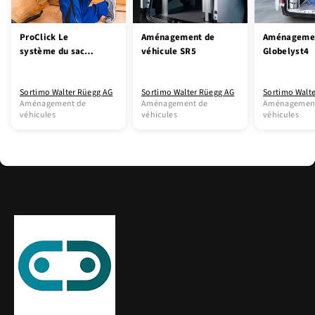
ProClick Le
Aménagement de
Aménageme
système du sac
véhicule SR5
Globelyst4
porte-outils et de
la ceinture porte-
Sortimo Walter Rüegg AG
Sortimo Walter Rüegg AG
Sortimo Walt
outils
Aménagement de
Aménagement de
Aménagemen
véhicules
véhicules
véhicules