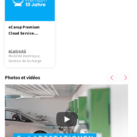
eCarup Premium
Cloud Service
Lizenz: 10 Jahre
pro Ladepunkt
eCarUp AG
Mobilité électrique,
Gestion de la charge
Photos et vidéos
Play