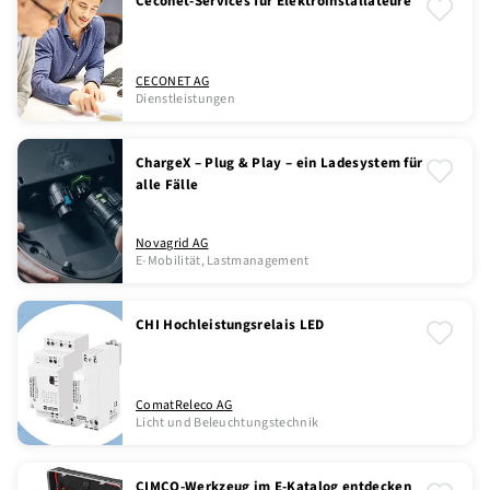
Ceconet-Services für Elektroinstallateure
CECONET AG
Dienstleistungen
ChargeX – Plug & Play – ein Ladesystem für
alle Fälle
Novagrid AG
E-Mobilität, Lastmanagement
CHI Hochleistungsrelais LED
ComatReleco AG
Licht und Beleuchtungstechnik
CIMCO-Werkzeug im E-Katalog entdecken