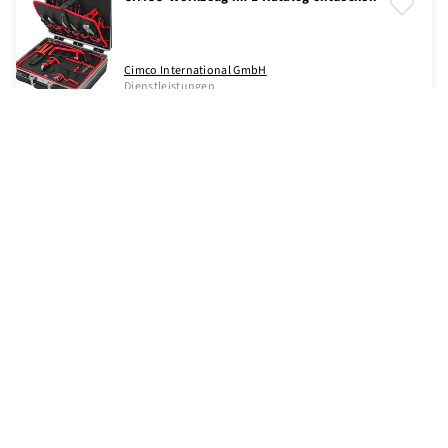
Cimco International GmbH
Dienstleistungen
CIM Multifunktionszeitrelais
ComatReleco AG
Schaltanlagen, Verteilanlagen
CMS-10R Fernschaltgerät
ComatReleco AG
Kommunikationssysteme, Netzwerktechnik
Coax