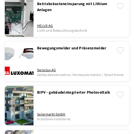
Betriebskosteneinsparung mit Lithium
Anlagen
HELUX AG
Licht und Beleuchtungstechnik
Bewegungsmelder und Präsenzmelder
Swisslux AG
Gebäudeautomation, Homeautomation / Smart Home
BIPV - gebäudeintegrierter Photovoltaik
Solarmarkt GmbH
Installationsmaterial