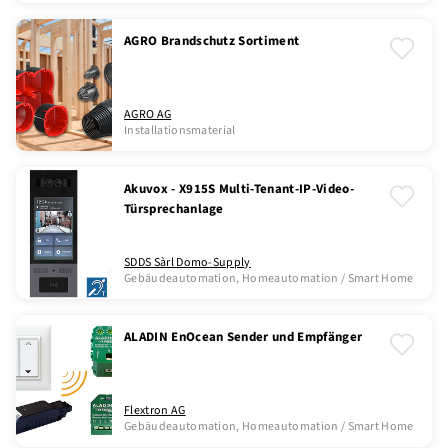
AGRO Brandschutz Sortiment
AGRO AG
Installationsmaterial
Akuvox - X915S Multi-Tenant-IP-Video-
Türsprechanlage
SDDS Sàrl Domo-Supply
Gebäudeautomation, Homeautomation / Smart Home
ALADIN EnOcean Sender und Empfänger
Flextron AG
Gebäudeautomation, Homeautomation / Smart Home