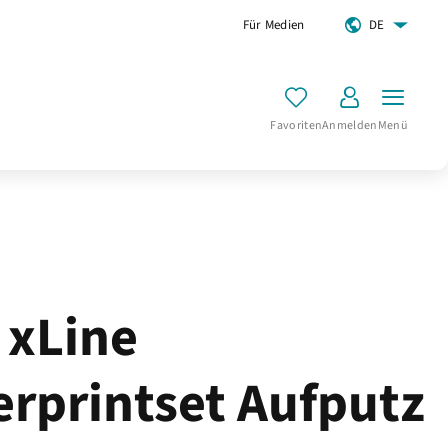
Für Medien
DE
Favoriten
Anmelden
Menü
 xLine
erprintset Aufputz