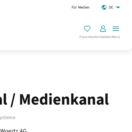
Für Medien
DE
Favoriten
Anmelden
Menü
al / Medienkanal
systeme
Woertz AG