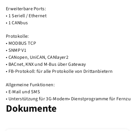
Erweiterbare Ports:
• 1 Seriell / Ethernet
• 1 CANbus
Protokolle:
• MODBUS TCP
• SNMP V1
• CANopen, UniCAN, CANlayer2
• BACnet, KNX und M-Bus über Gateway
• FB-Protokoll: für alle Protokolle von Drittanbietern
Allgemeine Funktionen:
• E-Mail und SMS
• Unterstützung für 3G-Modem• Dienstprogramme für Fernzug
Dokumente