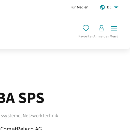
Für Medien
DE
Favoriten
Anmelden
Menü
BA SPS
ssysteme, Netzwerktechnik
ComatReleco AG