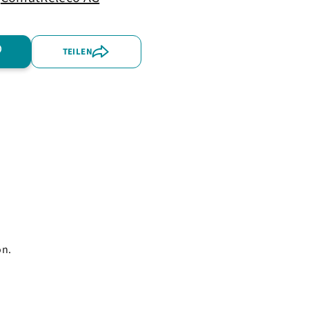
TEILEN
on.