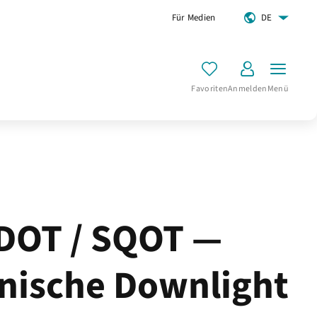
Für Medien
DE
Favoriten
Anmelden
Menü
DOT / SQOT —
nische Downlight