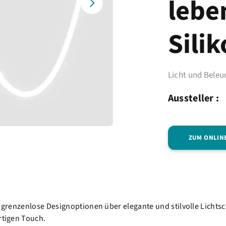
lebe
Sili
Licht und Bele
Aussteller :
ZUM ONLIN
t grenzenlose Designoptionen über elegante und stilvolle Lichtsc
rtigen Touch.