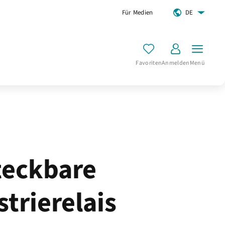
Für Medien
DE
Favoriten
Anmelden
Menü
teckbare
strierelais