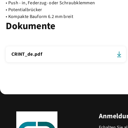
• Push - in, Federzug- oder Schraubklemmen
• Potentialbrücker
• Kompakte Bauform 6.2 mm breit
Dokumente
CRINT_de.pdf
Anmeldun
Erhalten Sie a