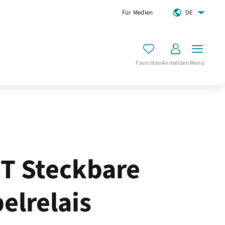
Für Medien
DE
Favoriten
Anmelden
Menü
T Steckbare
elrelais