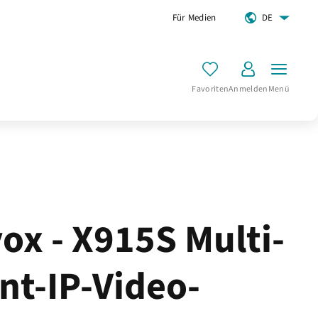
Für Medien
DE
Favoriten
Anmelden
Menü
ox - X915S Multi-
nt-IP-Video-