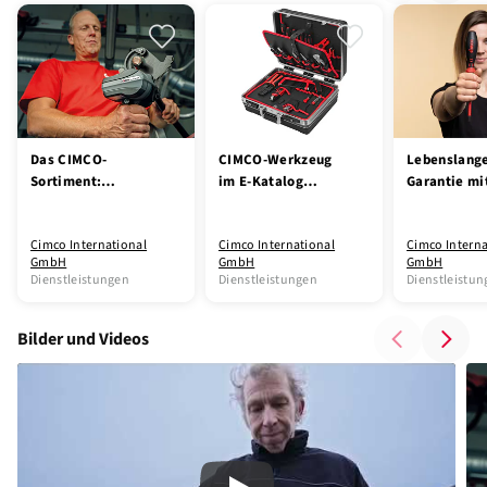
Das CIMCO-
CIMCO-Werkzeug
Lebenslang
Sortiment:
im E-Katalog
Garantie mi
Werkzeug für
entdecken
CIMCO-Club
Profis
Cimco International
Cimco International
Cimco Interna
GmbH
GmbH
GmbH
Dienstleistungen
Dienstleistungen
Dienstleistu
Bilder und Videos