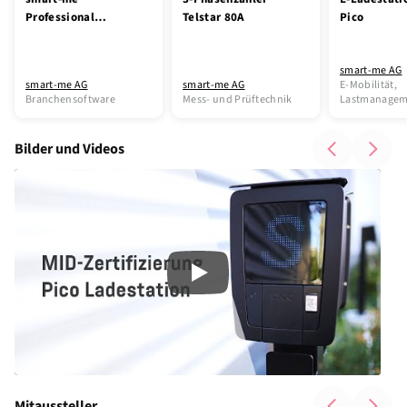
Professional
Telstar 80A
Pico
Cloud-Service
Lizenz: Alle
smart-me AG
Energietypen, 10
smart-me AG
smart-me AG
E-Mobilität,
Jahre pro
Branchensoftware
Mess- und Prüftechnik
Lastmanagem
Messpunkt
Bilder und Videos
Play
Mitaussteller