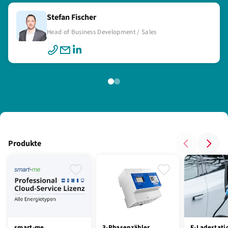
Stefan Fischer
Kilian Cadilek
Head of Business Development / Sales
Technischer Verkäufer
Produkte
smart-me
3-Phasenzähler
E-Ladestati