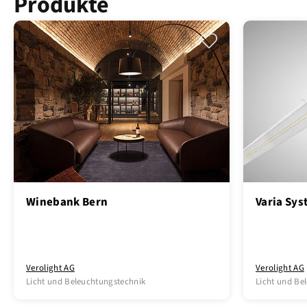
Produkte
Winebank Bern
Varia Sys
Verolight AG
Verolight AG
Licht und Beleuchtungstechnik
Licht und Be