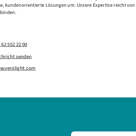
e, kundenorientierte Lösungen um. Unsere Expertise reicht von 
rbinden.
 62 552 22 00
chricht senden
w.verolight.com