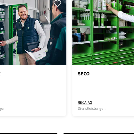
E
SECO
RECA AG
ngen
Dienstleistungen