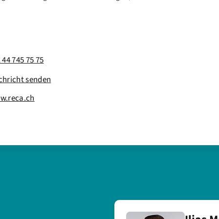
 44 745 75 75
chricht senden
w.reca.ch
a