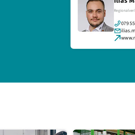
Ilias 
Regionalver
079 55
ilias
www.r