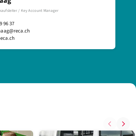
Maag
kaufsleiter / Key Account Manager
9 96 37
.maag@reca.ch
eca.ch