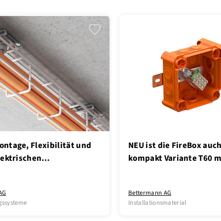
ntage, Flexibilität und
NEU ist die FireBox auch
lektrischen
kompakt Variante T60 
serhalt E30-E90
Klemmen erhältlich!
AG
Bettermann AG
gssysteme
Installationsmaterial