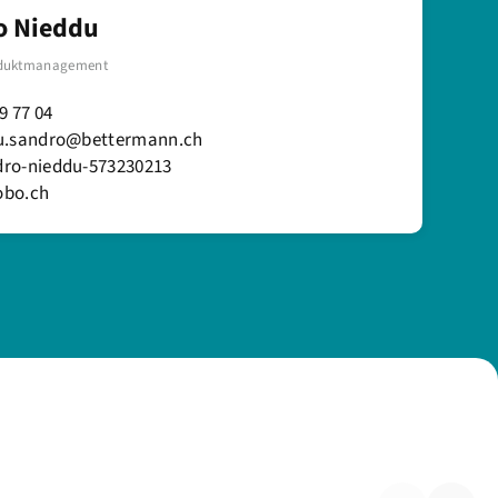
o Nieddu
oduktmanagement
9 77 04
u.sandro@bettermann.ch
ro-nieddu-573230213
bo.ch