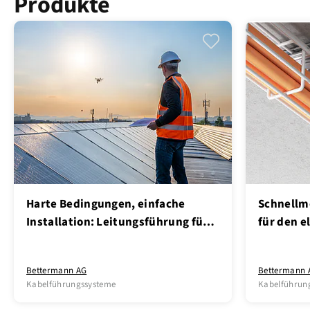
Produkte
Harte Bedingungen, einfache
Schnellmo
Installation: Leitungsführung für
für den e
PV-Anlagen
Funktion
Bettermann AG
Bettermann 
Kabelführungssysteme
Kabelführun