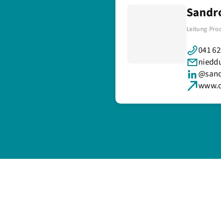
a
Sandr
Leitung Pr
041 62
niedd
@sand
www.o