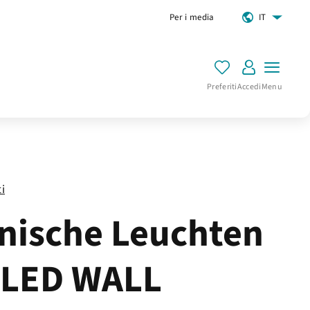
Per i media
IT
Preferiti
Accedi
Menu
ti
nische Leuchten
eLED WALL