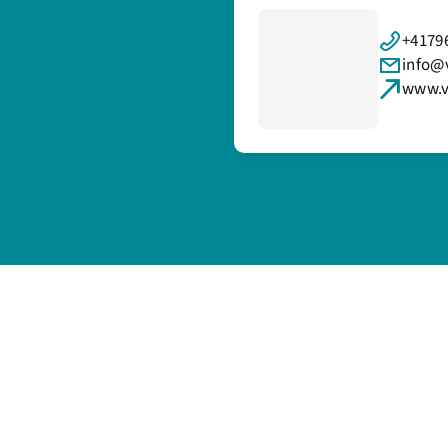
+41796
info@
www.v